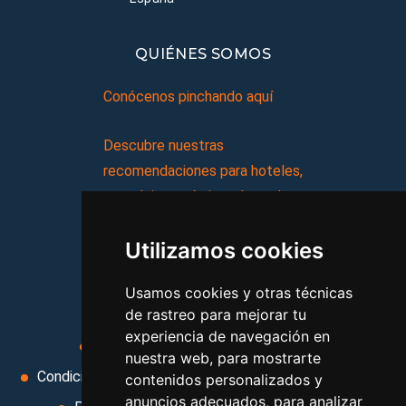
QUIÉNES SOMOS
Conócenos pinchando aquí
Descubre nuestras
recomendaciones para hoteles,
complejos turísticos, hostales,
vacaciones, paquetes de
Utilizamos cookies
viajes, y mucho más!
Usamos cookies y otras técnicas
MI AGENCIA
de rastreo para mejorar tu
experiencia de navegación en
Aviso legal
Condiciones de uso
nuestra web, para mostrarte
Condiciones Generales
Ley de Viajes Combinados
contenidos personalizados y
anuncios adecuados, para analizar