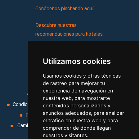
Conócenos pinchando aquí
Descubre nuestras
recomendaciones para hoteles,
complejos turísticos, hostales,
vacaciones, paquetes de
Utilizamos cookies
viajes, y mucho más!
Usamos cookies y otras técnicas
MI AGENCIA
de rastreo para mejorar tu
experiencia de navegación en
Aviso legal
Condiciones de uso
nuestra web, para mostrarte
Condiciones Generales
Ley de Viajes Combinados
contenidos personalizados y
anuncios adecuados, para analizar
Política de privacidad
Uso de cookies
el tráfico en nuestra web y para
Cambiar preferencias de cookies
Area privada
comprender de donde llegan
nuestros visitantes.
Contacto