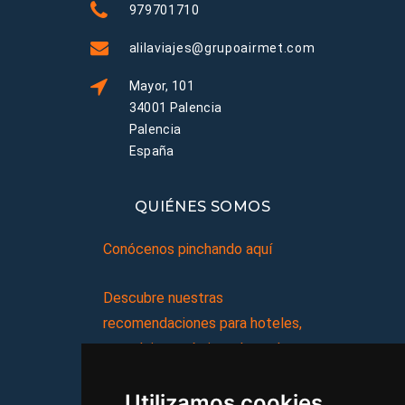
979701710
alilaviajes@grupoairmet.com
Mayor, 101
34001 Palencia
Palencia
España
QUIÉNES SOMOS
Conócenos pinchando aquí
Descubre nuestras
recomendaciones para hoteles,
complejos turísticos, hostales,
vacaciones, paquetes de
Utilizamos cookies
viajes, y mucho más!