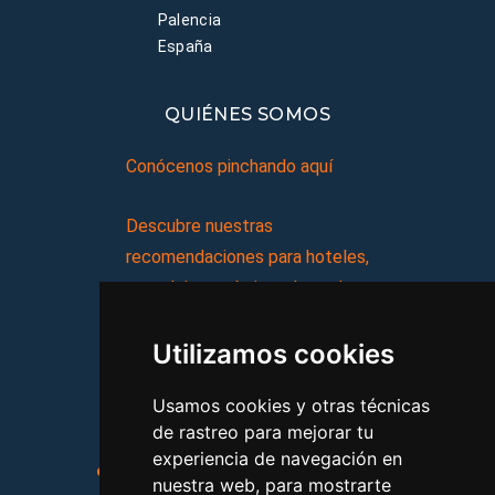
Palencia
España
QUIÉNES SOMOS
Conócenos pinchando aquí
Descubre nuestras
recomendaciones para hoteles,
complejos turísticos, hostales,
vacaciones, paquetes de
Utilizamos cookies
viajes, y mucho más!
Usamos cookies y otras técnicas
MI AGENCIA
de rastreo para mejorar tu
experiencia de navegación en
Aviso legal
Condiciones de uso
nuestra web, para mostrarte