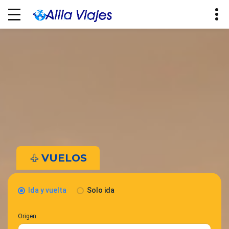
VUELOS
Ida y vuelta
Solo ida
Origen