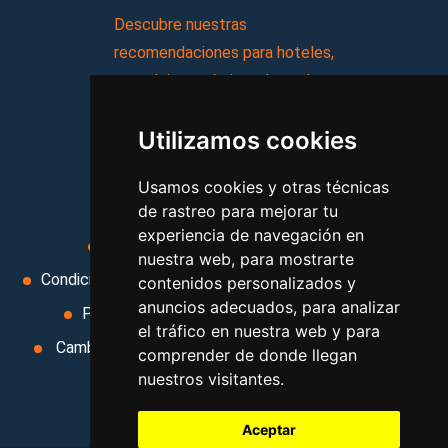
Descubre nuestras
recomendaciones para hoteles,
complejos turísticos, hostales,
vacaciones, paquetes de
Utilizamos cookies
viajes, y mucho más!
Usamos cookies y otras técnicas
MI AGENCIA
de rastreo para mejorar tu
experiencia de navegación en
Aviso legal
Condiciones de uso
nuestra web, para mostrarte
Condiciones Generales
Ley de Viajes Combinados
contenidos personalizados y
anuncios adecuados, para analizar
Política de privacidad
Uso de cookies
el tráfico en nuestra web y para
Cambiar preferencias de cookies
Area privada
comprender de donde llegan
nuestros visitantes.
Contacto
Aceptar